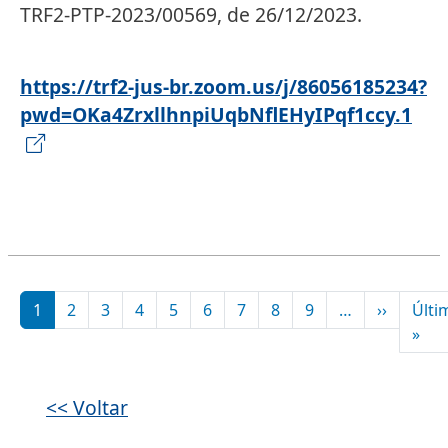
TRF2-PTP-2023/00569, de 26/12/2023.
https://trf2-jus-br.zoom.us/j/86056185234?
pwd=OKa4ZrxllhnpiUqbNflEHyIPqf1ccy.1
Paginação
Próxima
1
2
3
4
5
6
7
8
9
…
››
Últi
Últ
»
<< Voltar