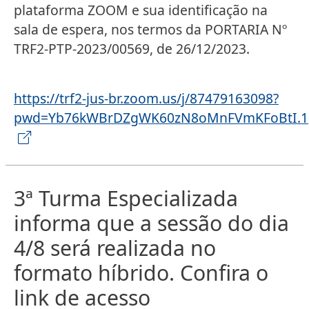
plataforma ZOOM e sua identificação na
sala de espera, nos termos da PORTARIA Nº
TRF2-PTP-2023/00569, de 26/12/2023.
https://trf2-jus-br.zoom.us/j/87479163098?
pwd=Yb76kWBrDZgWK60zN8oMnFVmKFoBtI.1
3ª Turma Especializada
informa que a sessão do dia
4/8 será realizada no
formato híbrido. Confira o
link de acesso