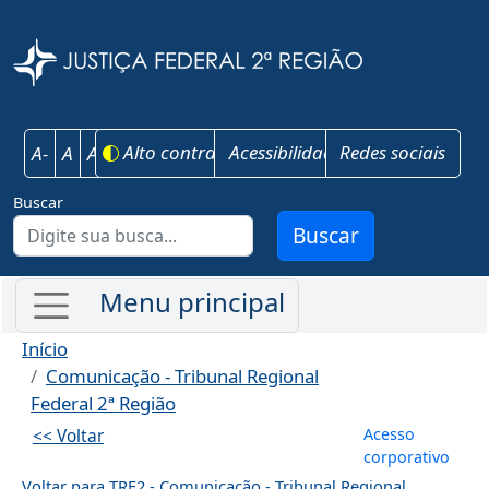
Pular para o conteúdo principal
Justiça Federal 
Alto contraste
Acessibilidade
Redes sociais
A-
A
A+
Buscar
Buscar
Início
Comunicação - Tribunal Regional
Federal 2ª Região
Menu de co
Acesso
<< Voltar
corporativo
Voltar para TRF2 - Comunicação - Tribunal Regional