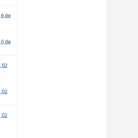
16 de
10 de
 02
 02
 02