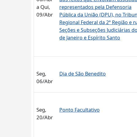
a Qui,
representados pela Defensoria
09/Abr
Pública da União (DPU), no Tribun
Regional Federal da 2ª Região e n
Seções e Subseções Judiciárias do
de Janeiro e Espírito Santo
Seg,
Dia de São Benedito
06/Abr
Seg,
Ponto Facultativo
20/Abr