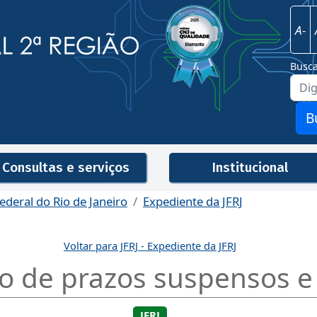
Imagem
Justiça Federal - 2ª Região
A-
Busc
B
Consultas e serviços
Institucional
ederal do Rio de Janeiro
Expediente da JFRJ
Men
Voltar para JFRJ - Expediente da JFRJ
o de prazos suspensos e
JFRJ