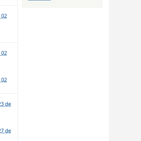
 02
 02
 02
23 de
27 de