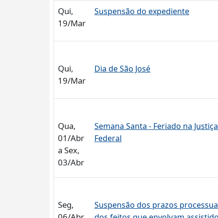
Qui,
Suspensão do expediente
19/Mar
Qui,
Dia de São José
19/Mar
Qua,
Semana Santa - Feriado na Justiça
01/Abr
Federal
a Sex,
03/Abr
Seg,
Suspensão dos prazos processua
06/Abr
dos feitos que envolvam assistid