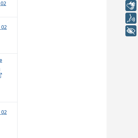
 02
Libras
Voz
 02
+ Acessibilidade
e
8
 02