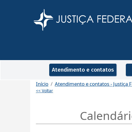
Pular para o conteúdo principal
Navegação principal
Atendimento e contatos
Início
Atendimento e contatos - Justiça F
<< Voltar
Calendári