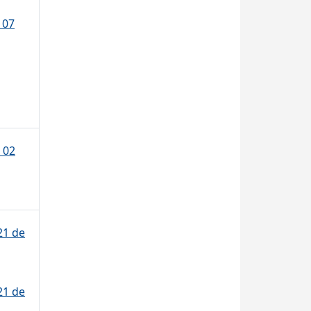
 07
 02
21 de
21 de