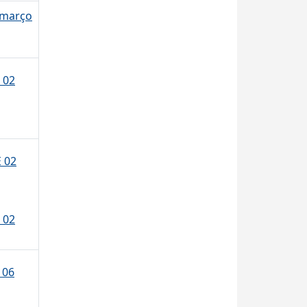
 março
 02
 02
 02
 06