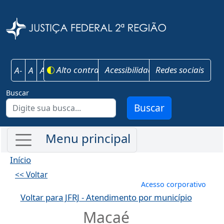
Pular para o conteúdo principal
Justiça Federal 
Alto contraste
Acessibilidade
Redes sociais
A-
A
A+
Buscar
Buscar
Início
<< Voltar
Menu de conta
Acesso corporativo
Voltar para JFRJ - Atendimento por município
Macaé