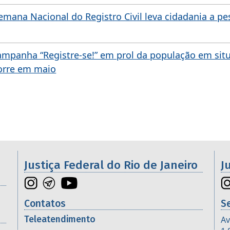
Semana Nacional do Registro Civil leva cidadania a p
ampanha “Registre-se!” em prol da população em sit
corre em maio
os da 2ª Região
Justiça Federal do Rio de Janeiro
J
Contatos
S
Teleatendimento
Av