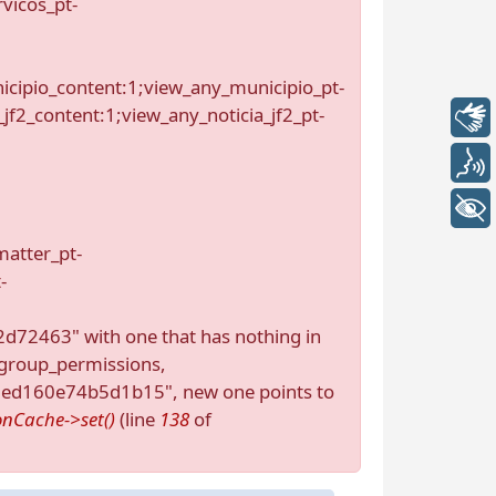
vicos_pt-
nicipio_content:1;view_any_municipio_pt-
jf2_content:1;view_any_noticia_jf2_pt-
Libras
Voz
+ Acessibilidade
matter_pt-
-
463" with one that has nothing in
.group_permissions,
07ed160e74b5d1b15", new one points to
onCache->set()
(line
138
of