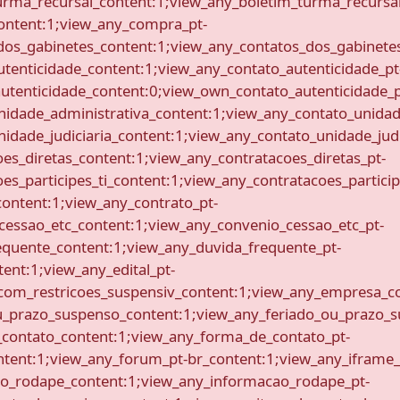
urma_recursal_content:1;view_any_boletim_turma_recursal
ontent:1;view_any_compra_pt-
dos_gabinetes_content:1;view_any_contatos_dos_gabinetes
tenticidade_content:1;view_any_contato_autenticidade_pt
utenticidade_content:0;view_own_contato_autenticidade_p
nidade_administrativa_content:1;view_any_contato_unidad
idade_judiciaria_content:1;view_any_contato_unidade_judi
es_diretas_content:1;view_any_contratacoes_diretas_pt-
s_participes_ti_content:1;view_any_contratacoes_participe
content:1;view_any_contrato_pt-
cessao_etc_content:1;view_any_convenio_cessao_etc_pt-
equente_content:1;view_any_duvida_frequente_pt-
ent:1;view_any_edital_pt-
com_restricoes_suspensiv_content:1;view_any_empresa_co
u_prazo_suspenso_content:1;view_any_feriado_ou_prazo_s
contato_content:1;view_any_forma_de_contato_pt-
tent:1;view_any_forum_pt-br_content:1;view_any_iframe_
ao_rodape_content:1;view_any_informacao_rodape_pt-