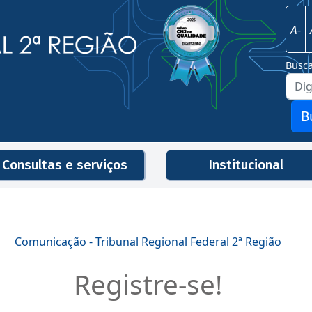
Imagem
Justiça Federal - 2ª Região
A-
Busc
B
Consultas e serviços
Institucional
Men
Comunicação - Tribunal Regional Federal 2ª Região
Registre-se!