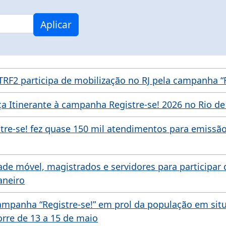
Aplicar
TRF2 participa de mobilização no RJ pela campanha “R
iça Itinerante à campanha Registre-se! 2026 no Rio de
tre-se! fez quase 150 mil atendimentos para emissão
ade móvel, magistrados e servidores para participar 
aneiro
ampanha “Registre-se!” em prol da população em sit
orre de 13 a 15 de maio