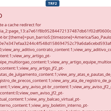
TRF2
o
te a cache redirect for
nomia_2:page_13:a7e61f8b95284472137487db61f02df060
pt-br:[theme]=pun_barrio5:[timezone]=America/Sao_Paulo
720e7e347efaa3244c4f548d158694752c79a6da6cebd593a
:0;view_any_aditivo_contrato_content:1;view_any_aditivo_c
tent:1;view_any_artigo_pt-
uipe_multiorgao_content:1;view_any_artigo_equipe_multio
content:1;view_any_artigo_jf2_pt-
utas_de_julgamento_content:1;view_any_atas_e_pautas_de
istro_de_precos_content:1;view_any_ata_de_registro_de_p
ent:1;view_any_aviso_pt-br_content:1;view_any_aviso_jf2_
content:0;view_own_aviso_jf2_pt-
tual_content:1;view_any_balcao_virtual_pt-
terno_content:1;view_any_boletim_interno_pt-