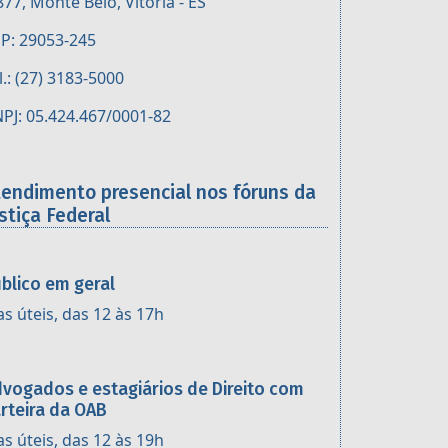
877, Monte Belo, Vitória - ES
P: 29053-245
l.: (27) 3183-5000
PJ: 05.424.467/0001-82
tendimento presencial nos fóruns da
stiça Federal
blico em geral
as úteis, das 12 às 17h
vogados e estagiários de Direito com
rteira da OAB
as úteis, das 12 às 19h