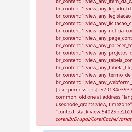
br_content:1;view_any_item_da_ca
br_content:1;view_any_legado_trf
br_content:1;view_any_legislacao
br_content:1;view_any_licitacao_
br_content:1;view_any_noticia_con
br_content:1;view_any_page_cont
br_content:1;view_any_parecer_te
br_content:1;view_any_projetos_d
br_content:1;view_any_tabela_co
br_content:1;view_any_tabela_file
br_content:1;view_any_termo_de
br_content:1;view_any_webform_
[user.permissions]=570134e393
common, old one at address "lang
user.node_grants:view, timezone
"context_stack:view:54025be2b
core/lib/Drupal/Core/Cache/Varia