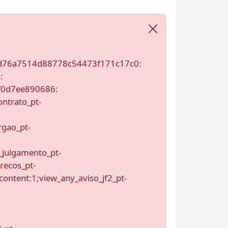
0d76a7514d88778c54473f171c17c0:
:
f0d7ee890686:
ontrato_pt-
rgao_pt-
_julgamento_pt-
recos_pt-
content:1;view_any_aviso_jf2_pt-