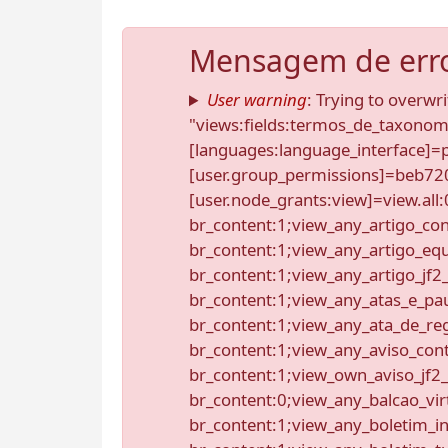
Mensagem de err
User warning
: Trying to overwri
"views:fields:termos_de_taxo
[languages:language_interface]=
[user.group_permissions]=beb
[user.node_grants:view]=view.all
br_content:1;view_any_artigo_con
br_content:1;view_any_artigo_eq
br_content:1;view_any_artigo_jf2_
br_content:1;view_any_atas_e_pa
br_content:1;view_any_ata_de_reg
br_content:1;view_any_aviso_cont
br_content:1;view_own_aviso_jf2_
br_content:0;view_any_balcao_vir
br_content:1;view_any_boletim_in