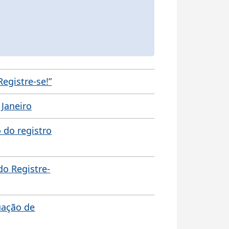
egistre-se!”
 Janeiro
 do registro
do Registre-
uação de