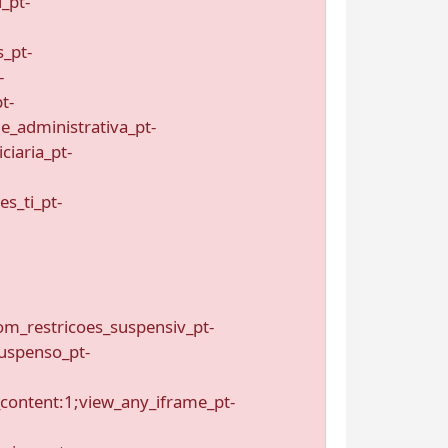
_pt-
_pt-
-
t-
e_administrativa_pt-
ciaria_pt-
s_ti_pt-
m_restricoes_suspensiv_pt-
uspenso_pt-
content:1;view_any_iframe_pt-