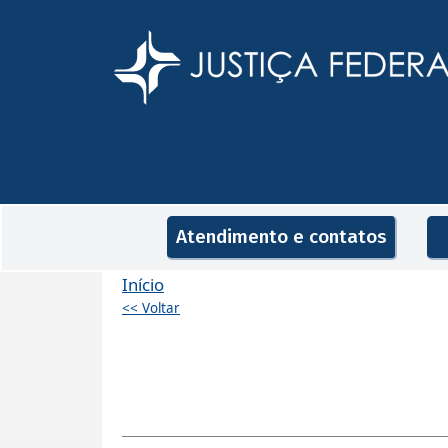
Pular para o conteúdo principal
Navegação principal
Atendimento e contatos
Início
<< Voltar