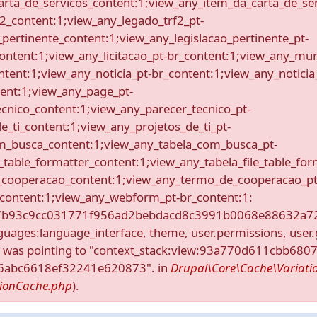
rta_de_servicos_content:1;view_any_item_da_carta_de_ser
2_content:1;view_any_legado_trf2_pt-
_pertinente_content:1;view_any_legislacao_pertinente_pt-
content:1;view_any_licitacao_pt-br_content:1;view_any_mu
tent:1;view_any_noticia_pt-br_content:1;view_any_noticia_
ent:1;view_any_page_pt-
cnico_content:1;view_any_parecer_tecnico_pt-
e_ti_content:1;view_any_projetos_de_ti_pt-
m_busca_content:1;view_any_tabela_com_busca_pt-
_table_formatter_content:1;view_any_tabela_file_table_for
_cooperacao_content:1;view_any_termo_de_cooperacao_pt
content:1;view_any_webform_pt-br_content:1:
7b93c9cc031771f956ad2bebdacd8c3991b0068e88632a72d72
uages:language_interface, theme, user.permissions, user
" was pointing to "context_stack:view:93a770d611cbb68
26abc6618ef32241e620873". in
Drupal\Core\Cache\Variati
tionCache.php
).