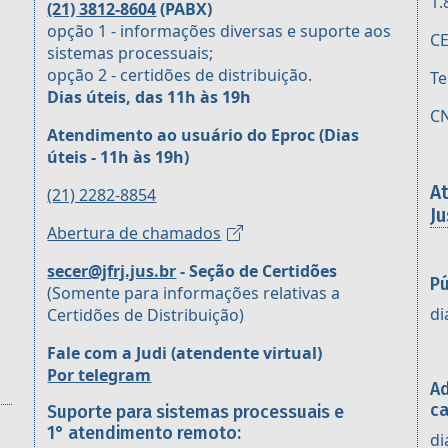
1.
(21) 3812-8604
(PABX)
opção 1 - informações diversas e suporte aos
CE
sistemas processuais;
opção 2 - certidões de distribuição.
Te
Dias úteis, das 11h às 19h
CN
Atendimento ao usuário do Eproc
(Dias
úteis - 11h às 19h)
A
(21) 2282-8854
Ju
Abertura de chamados
secer@jfrj.jus.br
- Seção de Certidões
Pú
(Somente para informações relativas a
di
Certidões de Distribuição)
Fale com a Judi (atendente virtual)
Por telegram
Ad
ca
Suporte para sistemas processuais e
1° atendimento remoto:
di