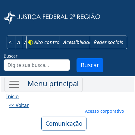
Pular para o conteúdo principal
Justiça Federal 
Alto contraste
Acessibilidade
Redes sociais
A-
A
A+
Buscar
Buscar
Início
<< Voltar
Menu de conta
Acesso corporativo
Comunicação