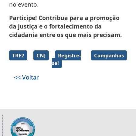
no evento.
Participe! Contribua para a promoção
da justiça e o fortalecimento da
cidadania entre os que mais precisam.
Galeria de imagens
TRF2
CNJ
Registre-
Campanhas
se!
<< Voltar
Informações úteis sobre os órgãos da 2ª R
Imagem