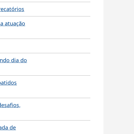
recatórios
 a atuação
undo dia do
batidos
desafios,
nada de