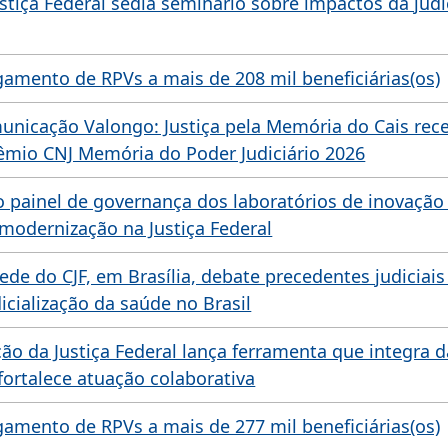
stiça Federal sedia seminário sobre impactos da judi
agamento de RPVs a mais de 208 mil beneficiárias(os)
municação Valongo: Justiça pela Memória do Cais re
êmio CNJ Memória do Poder Judiciário 2026
 painel de governança dos laboratórios de inovação
modernização na Justiça Federal
ede do CJF, em Brasília, debate precedentes judiciais
icialização da saúde no Brasil
ão da Justiça Federal lança ferramenta que integra 
 fortalece atuação colaborativa
agamento de RPVs a mais de 277 mil beneficiárias(os)