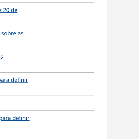
é 20 de
 sobre as
s-
ara definir
para definir