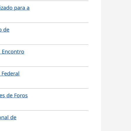
izado para a
o de
 Encontro
 Federal
es de Foros
onal de