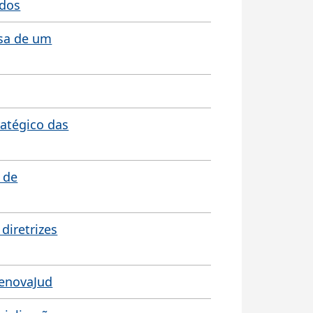
ados
esa de um
ratégico das
 de
diretrizes
RenovaJud