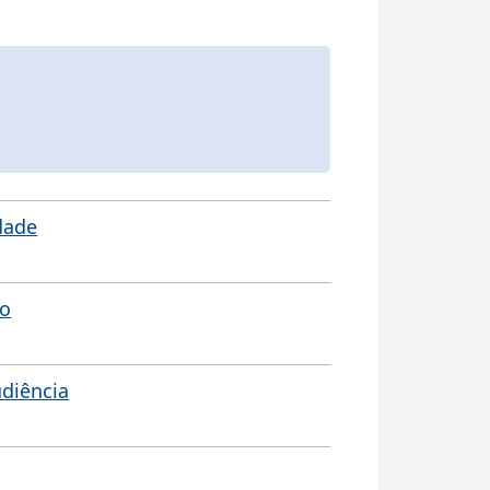
idade
ão
udiência