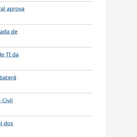
ral aprova
nada de
de TI da
ebaterá
Civil
l dos