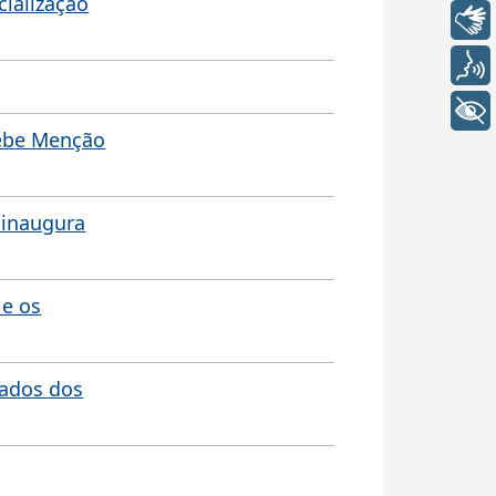
cialização
Libras
Voz
+ Acessibilidade
cebe Menção
 inaugura
 e os
dados dos