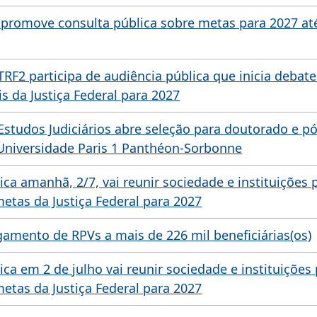
l promove consulta pública sobre metas para 2027 at
TRF2 participa de audiência pública que inicia debate
s da Justiça Federal para 2027
 Estudos Judiciários abre seleção para doutorado e pó
Universidade Paris 1 Panthéon-Sorbonne
ca amanhã, 2/7, vai reunir sociedade e instituições p
etas da Justiça Federal para 2027
agamento de RPVs a mais de 226 mil beneficiárias(os)
ca em 2 de julho vai reunir sociedade e instituições 
etas da Justiça Federal para 2027