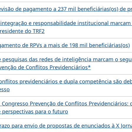
evisão de pagamento a 237 mil beneficiárias(os) de p
integração e responsabilidade institucional marcam
Presidente do TRF2
agamento de RPVs a mais de 198 mil beneficiárias(os)
e pesquisas das redes de inteligência marcam o seg
enção de Conflitos Previdenciários*
onflitos previdenciários e dupla competência são de
esso
ao Congresso Prevenção de Conflitos Previdenciários: 
e perspectivas para o futuro
prazo para envio de propostas de enunciados à X Jor