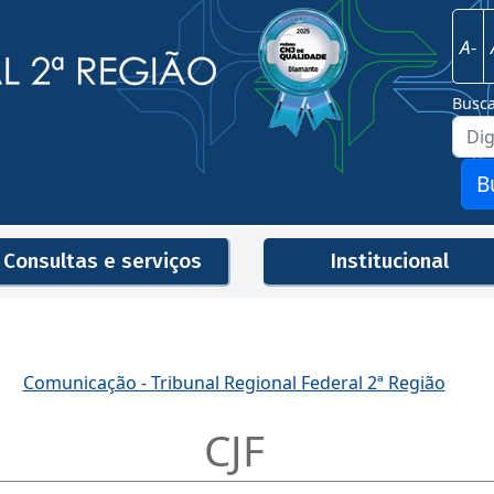
Imagem
Justiça Federal - 2ª Região
A-
Busc
B
Consultas e serviços
Institucional
Men
Comunicação - Tribunal Regional Federal 2ª Região
CJF