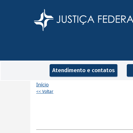
Pular para o conteúdo principal
Navegação principal
Atendimento e contatos
Início
<< Voltar