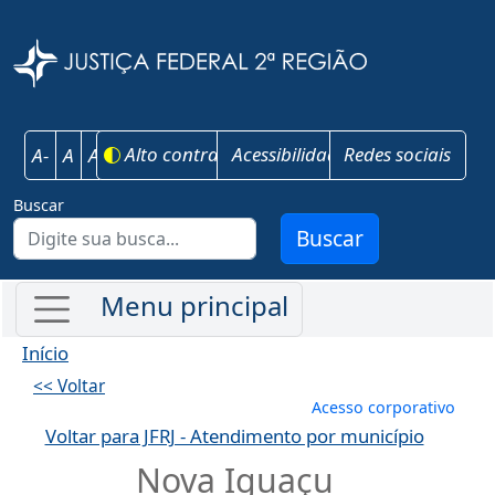
Pular para o conteúdo principal
Justiça Federal 
Alto contraste
Acessibilidade
Redes sociais
A-
A
A+
Buscar
Buscar
Início
<< Voltar
Menu de conta
Acesso corporativo
Voltar para JFRJ - Atendimento por município
Nova Iguaçu