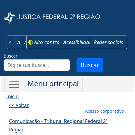
Pular para o conteúdo principal
Justiça Federal 
Alto contraste
Acessibilidade
Redes sociais
A-
A
A+
Buscar
Buscar
Início
<< Voltar
Menu de conta
Acesso corporativo
Comunicação - Tribunal Regional Federal 2ª
Região