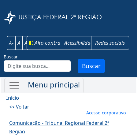
Pular para o conteúdo principal
Justiça Federal 
Alto contraste
Acessibilidade
Redes sociais
A-
A
A+
Buscar
Buscar
Início
<< Voltar
Menu de conta
Acesso corporativo
Comunicação - Tribunal Regional Federal 2ª
Região