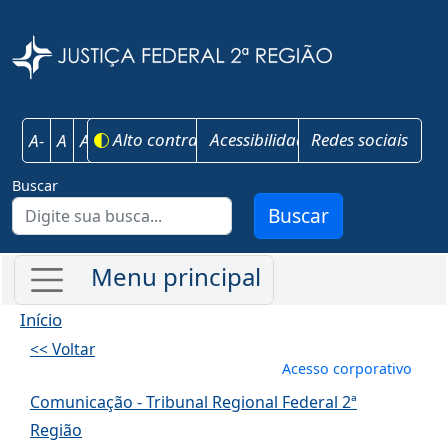
Pular para o conteúdo principal
Justiça Federal 
Alto contraste
Acessibilidade
Redes sociais
A-
A
A+
Buscar
Buscar
Início
<< Voltar
Menu de conta
Acesso corporativo
Comunicação - Tribunal Regional Federal 2ª
Região