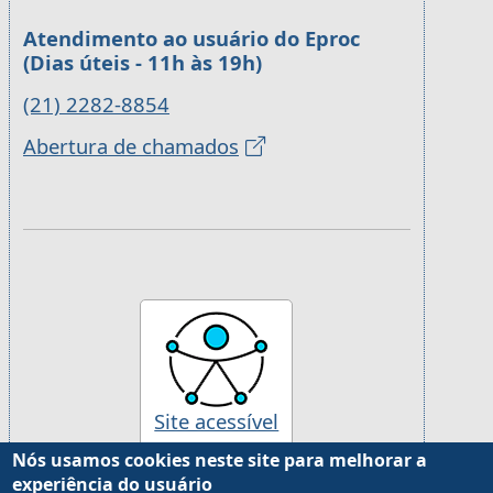
Atendimento ao usuário do Eproc
(Dias úteis - 11h às 19h)
(21) 2282-8854
Abertura de chamados
Site acessível
Nós usamos cookies neste site para melhorar a
experiência do usuário
Desenvolvido pela Justiça Federal da 2ª Região, com
Drupal