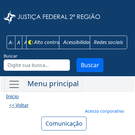
Pular para o conteúdo principal
Justiça Federal 
Alto contraste
Acessibilidade
Redes sociais
A-
A
A+
Buscar
Buscar
Início
<< Voltar
Menu de conta
Acesso corporativo
Comunicação