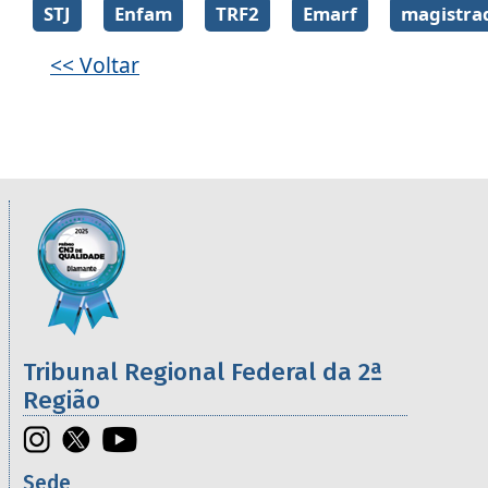
STJ
Enfam
TRF2
Emarf
magistra
<< Voltar
Informações úteis sobre os órgãos da 2ª R
Imagem
Tribunal Regional Federal da 2ª
Região
Sede