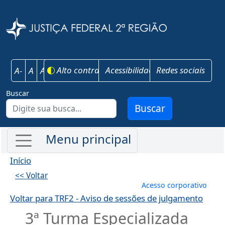
Pular para o conteúdo principal
Justiça Federal 
Alto contraste
Acessibilidade
Redes sociais
A-
A
A+
Buscar
Buscar
Início
<< Voltar
Menu de conta
Acesso corporativo
Voltar para TRF2 - Aviso de sessões de julgamento
3ª Turma Especializada