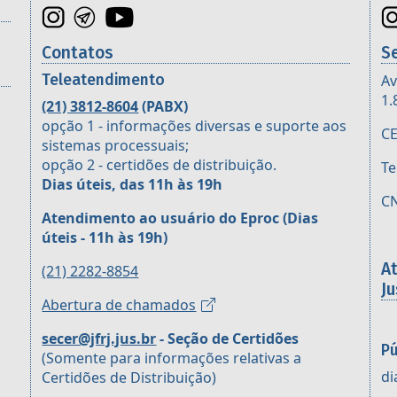
Contatos
S
Teleatendimento
Av
1.
(21) 3812-8604
(PABX)
opção 1 - informações diversas e suporte aos
CE
sistemas processuais;
opção 2 - certidões de distribuição.
Te
Dias úteis, das 11h às 19h
CN
Atendimento ao usuário do Eproc
(Dias
úteis - 11h às 19h)
A
(21) 2282-8854
Ju
Abertura de chamados
secer@jfrj.jus.br
- Seção de Certidões
Pú
(Somente para informações relativas a
di
Certidões de Distribuição)