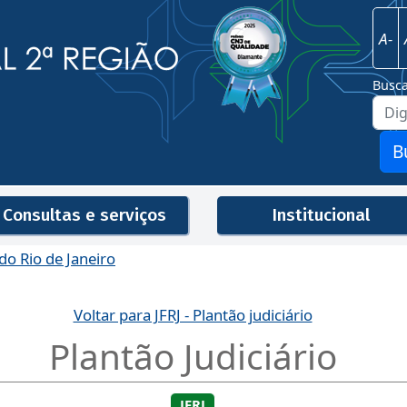
Imagem
Justiça Federal - 2ª Região
A-
Busc
B
Consultas e serviços
Institucional
 do Rio de Janeiro
Men
Voltar para JFRJ - Plantão judiciário
Plantão Judiciário
JFRJ