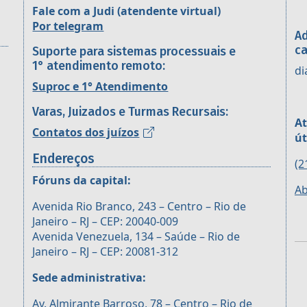
Fale com a Judi (atendente virtual)
Por telegram
Ad
ca
Suporte para sistemas processuais e
1° atendimento remoto:
di
Suproc e 1° Atendimento
Varas, Juizados e Turmas Recursais:
At
Contatos dos juízos
út
Endereços
(2
Fóruns da capital:
Ab
Avenida Rio Branco, 243 – Centro – Rio de
Janeiro – RJ – CEP: 20040-009
Avenida Venezuela, 134 – Saúde – Rio de
Janeiro – RJ – CEP: 20081-312
Sede administrativa:
Av. Almirante Barroso, 78 – Centro – Rio de