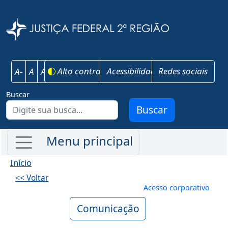
Pular para o conteúdo principal
Justiça Federal 
Alto contraste
Acessibilidade
Redes sociais
A-
A
A+
Buscar
Buscar
Início
<< Voltar
Menu de conta
Acesso corporativo
Comunicação