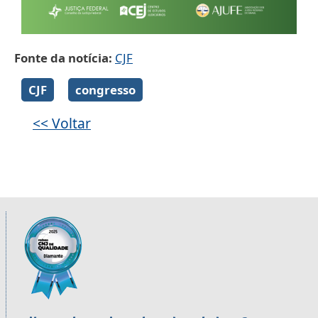
Fonte da notícia
CJF
Galeria de imagens
CJF
congresso
<< Voltar
Informações úteis sobre os órgãos da 2ª R
Imagem