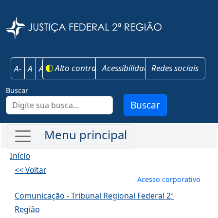
Pular para o conteúdo principal
Justiça Federal 
Alto contraste
Acessibilidade
Redes sociais
A-
A
A+
Buscar
Buscar
Início
<< Voltar
Menu de conta
Acesso corporativo
Comunicação - Tribunal Regional Federal 2ª
Região