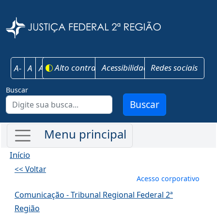
Pular para o conteúdo principal
Justiça Federal 
Alto contraste
Acessibilidade
Redes sociais
A-
A
A+
Buscar
Buscar
Início
<< Voltar
Menu de conta
Acesso corporativo
Comunicação - Tribunal Regional Federal 2ª
Região