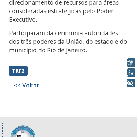
direcionamento de recursos para áreas
consideradas estratégicas pelo Poder
Executivo.
Participaram da cerimônia autoridades
dos três poderes da União, do estado e do
município do Rio de Janeiro.
Libras
Galeria de imagens
TRF2
Voz
+ Acessibilidade
<< Voltar
Informações úteis sobre os órgãos da 2ª R
Imagem