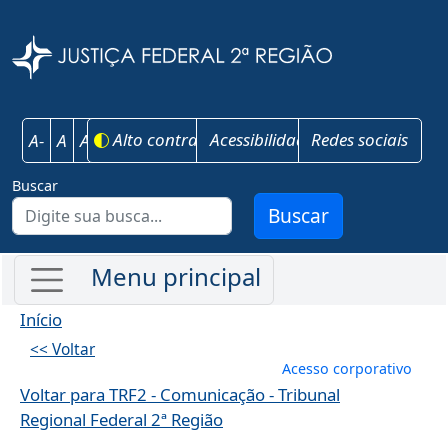
Pular para o conteúdo principal
Justiça Federal 
Alto contraste
Acessibilidade
Redes sociais
A-
A
A+
Buscar
Buscar
Início
<< Voltar
Menu de conta
Acesso corporativo
Voltar para TRF2 - Comunicação - Tribunal
Regional Federal 2ª Região