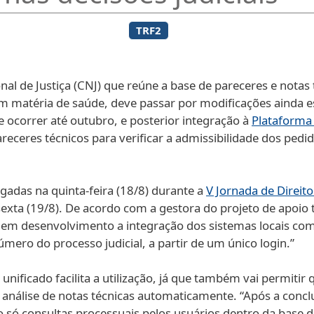
TRF2
al de Justiça (CNJ) que reúne a base de pareceres e notas 
matéria de saúde, deve passar por modificações ainda est
e ocorrer até outubro, e posterior integração à
Plataforma 
areceres técnicos para verificar a admissibilidade dos pedi
gadas na quinta-feira (18/8) durante a
V Jornada de Direit
 sexta (19/8). De acordo com a gestora do projeto de apoio 
á em desenvolvimento a integração dos sistemas locais com o 
número do processo judicial, a partir de um único login.”
unificado facilita a utilização, já que também vai permitir 
nálise de notas técnicas automaticamente. “Após a conclu
não só consultas processuais pelos usuários dentro da bas