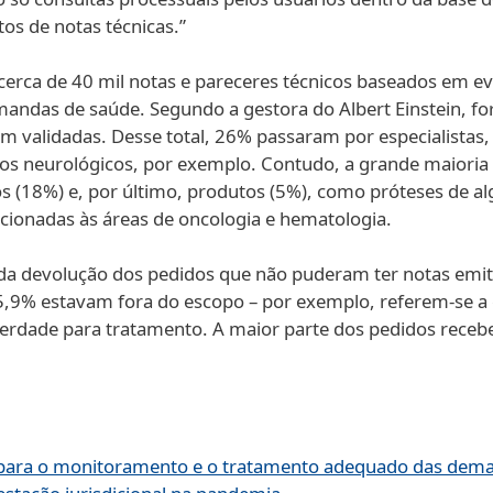
os de notas técnicas.”
cerca de 40 mil notas e pareceres técnicos baseados em ev
ndas de saúde. Segundo a gestora do Albert Einstein, fo
am validadas. Desse total, 26% passaram por especialistas,
sos neurológicos, por exemplo. Contudo, a grande maioria –
(18%) e, por último, produtos (5%), como próteses de alg
acionadas às áreas de oncologia e hematologia.
 devolução dos pedidos que não puderam ter notas emiti
,9% estavam fora do escopo – por exemplo, referem-se a 
berdade para tratamento. A maior parte dos pedidos rece
 para o monitoramento e o tratamento adequado das dema