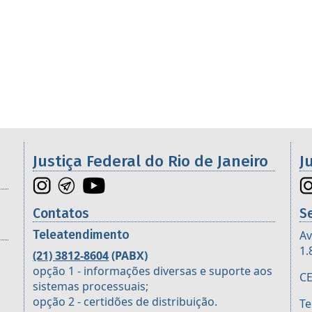
Galeria de imagens
os da 2ª Região
Justiça Federal do Rio de Janeiro
J
Contatos
S
Teleatendimento
Av
1.
(21) 3812-8604
(PABX)
opção 1 - informações diversas e suporte aos
CE
sistemas processuais;
opção 2 - certidões de distribuição.
Te