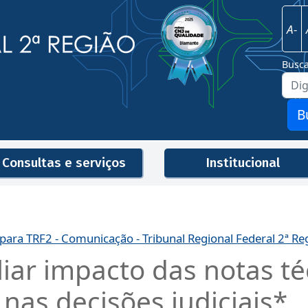
Imagem
Justiça Federal - 2ª Região
A-
Busc
B
Consultas e serviços
Institucional
Men
 para TRF2 - Comunicação - Tribunal Regional Federal 2ª Re
aliar impacto das notas t
nas decisões judiciais*