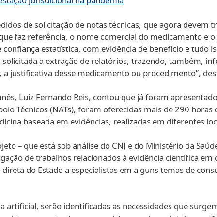
stação jurisdicional na pandemia
edidos de solicitação de notas técnicas, que agora devem
a que faz referência, o nome comercial do medicamento e o
 confiança estatística, com evidência de benefício e tudo 
 solicitada a extração de relatórios, trazendo, também, i
, a justificativa desse medicamento ou procedimento”, des
Libanês, Luiz Fernando Reis, contou que já foram apresent
poio Técnicos (NATs), foram oferecidas mais de 290 horas 
dicina baseada em evidências, realizadas em diferentes loc
jeto – que está sob análise do CNJ e do Ministério da Saúd
lgação de trabalhos relacionados à evidência científica em 
ão direta do Estado a especialistas em alguns temas de con
a artificial, serão identificadas as necessidades que sur