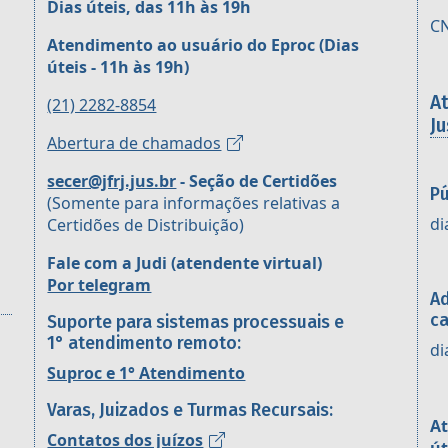
Dias úteis, das 11h às 19h
CN
Atendimento ao usuário do Eproc
(Dias
úteis - 11h às 19h)
A
(21) 2282-8854
Ju
Abertura de chamados
secer@jfrj.jus.br
- Seção de Certidões
Pú
(Somente para informações relativas a
di
Certidões de Distribuição)
Fale com a Judi (atendente virtual)
Por telegram
Ad
ca
Suporte para sistemas processuais e
1° atendimento remoto:
di
Suproc e 1° Atendimento
Varas, Juizados e Turmas Recursais:
At
Contatos dos juízos