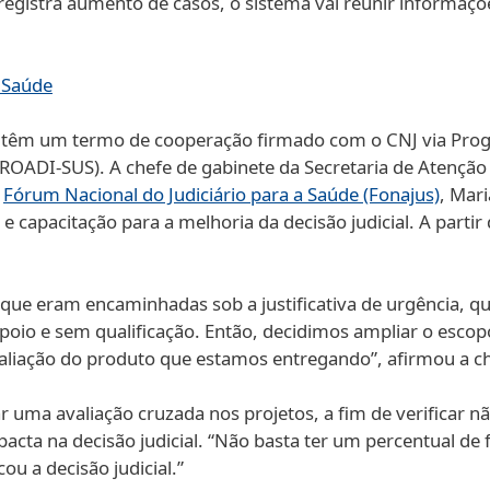
egistra aumento de casos, o sistema vai reunir informações
a Saúde
anês têm um termo de cooperação firmado com o CNJ via P
PROADI-SUS). A chefe de gabinete da Secretaria de Atenção 
o
Fórum Nacional do Judiciário para a Saúde (Fonajus)
, Mari
o e capacitação para a melhoria da decisão judicial. A part
que eram encaminhadas sob a justificativa de urgência, 
 apoio e sem qualificação. Então, decidimos ampliar o esc
liação do produto que estamos entregando”, afirmou a ch
ar uma avaliação cruzada nos projetos, a fim de verificar 
acta na decisão judicial. “Não basta ter um percentual de 
ou a decisão judicial.”