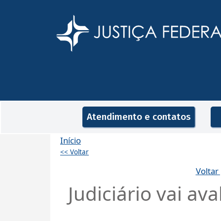
Pular para o conteúdo principal
Navegação principal
Atendimento e contatos
Início
<< Voltar
Voltar
Judiciário vai av