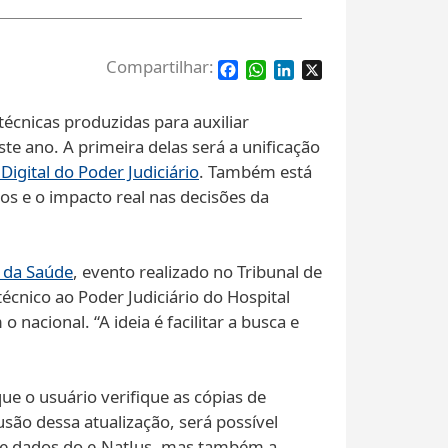
Facebook
WhatsApp
LinkedIn
X
técnicas produzidas para auxiliar
e ano. A primeira delas será a unificação
Digital do Poder Judiciário
. Também está
dos e o impacto real nas decisões da
o da Saúde
, evento realizado no Tribunal de
técnico ao Poder Judiciário do Hospital
nacional. “A ideia é facilitar a busca e
que o usuário verifique as cópias de
são dessa atualização, será possível
e de dados do e-NatJus, mas também a