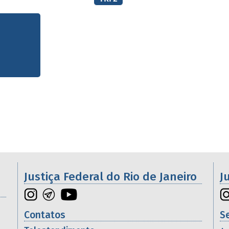
os da 2ª Região
Justiça Federal do Rio de Janeiro
J
Contatos
S