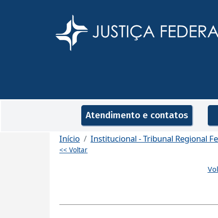
Pular para o conteúdo principal
Navegação principal
Atendimento e contatos
Início
Institucional - Tribunal Regional F
<< Voltar
Vol