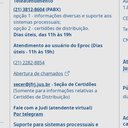
Teleatendimento
Av
1.
(21) 3812-8604
(PABX)
opção 1 - informações diversas e suporte aos
CE
sistemas processuais;
opção 2 - certidões de distribuição.
Te
Dias úteis, das 11h às 19h
CN
Atendimento ao usuário do Eproc
(Dias
úteis - 11h às 19h)
A
(21) 2282-8854
Ju
Abertura de chamados
secer@jfrj.jus.br
- Seção de Certidões
Pú
(Somente para informações relativas a
di
Certidões de Distribuição)
Fale com a Judi (atendente virtual)
Por telegram
Ad
ca
Suporte para sistemas processuais e