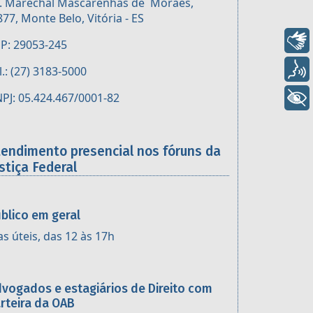
. Marechal Mascarenhas de Moraes,
877, Monte Belo, Vitória - ES
Libras
P: 29053-245
Voz
l.: (27) 3183-5000
+ Acessibilidade
PJ: 05.424.467/0001-82
tendimento presencial nos fóruns da
stiça Federal
blico em geral
as úteis, das 12 às 17h
vogados e estagiários de Direito com
rteira da OAB