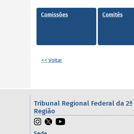
Comissões
Comitês
<< Voltar
Informações úteis sobre os órgã
Tribunal Regional Federal da 2ª
Região
Sede