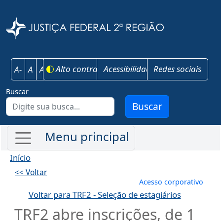
Pular para o conteúdo principal
Justiça Federal 
Alto contraste
Acessibilidade
Redes sociais
A-
A
A+
Buscar
Buscar
Início
<< Voltar
Menu de conta
Acesso corporativo
Voltar para TRF2 - Seleção de estagiários
TRF2 abre inscrições, de 1