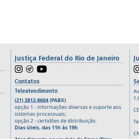
Galeria de imagens
os da 2ª Região
Justiça Federal do Rio de Janeiro
J
Contatos
S
Teleatendimento
Av
1.
(21) 3812-8604
(PABX)
opção 1 - informações diversas e suporte aos
CE
sistemas processuais;
opção 2 - certidões de distribuição.
Te
Dias úteis, das 11h às 19h
CN