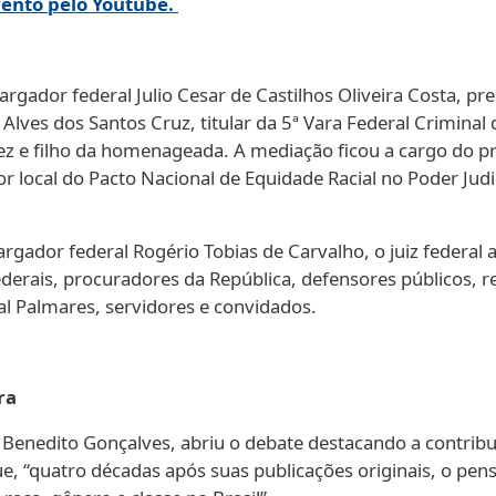
vento pelo Youtube.
dor federal Julio Cesar de Castilhos Oliveira Costa, pre
Alves dos Santos Cruz, titular da 5ª Vara Federal Criminal 
alez e filho da homenageada. A mediação ficou a cargo do
or local do Pacto Nacional de Equidade Racial no Poder Judi
dor federal Rogério Tobias de Carvalho, o juiz federal au
erais, procuradores da República, defensores públicos, r
l Palmares, servidores e convidados.
ra
a, Benedito Gonçalves, abriu o debate destacando a contri
que, “quatro décadas após suas publicações originais, o pe