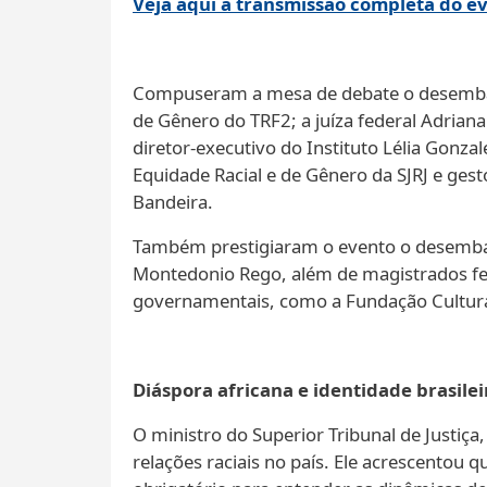
Veja aqui a transmissão completa do e
Compuseram a mesa de debate o desembarga
de Gênero do TRF2; a juíza federal Adriana 
diretor-executivo do Instituto Lélia Gonz
Equidade Racial e de Gênero da SJRJ e gest
Bandeira.
Também prestigiaram o evento o desembarga
Montedonio Rego, além de magistrados fed
governamentais, como a Fundação Cultura
Diáspora africana e identidade brasilei
O ministro do Superior Tribunal de Justiç
relações raciais no país. Ele acrescentou 