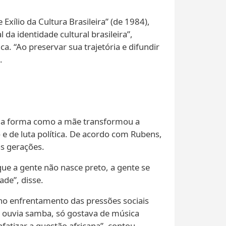
xílio da Cultura Brasileira” (de 1984),
da identidade cultural brasileira”,
a. “Ao preservar sua trajetória e difundir
.
ou a forma como a mãe transformou a
 e de luta política. De acordo com Rubens,
as gerações.
ue a gente não nasce preto, a gente se
de”, disse.
e no enfrentamento das pressões sociais
 ouvia samba, só gostava de música
fatizar a questão africana”, contou.