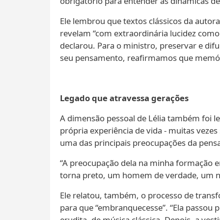
obrigatório para entender as dinâmicas de 
Ele lembrou que textos clássicos da autora
revelam “com extraordinária lucidez como a 
declarou. Para o ministro, preservar e difu
seu pensamento, reafirmamos que memória
Legado que atravessa gerações
A dimensão pessoal de Lélia também foi l
própria experiência de vida - muitas vezes
uma das principais preocupações da pens
“A preocupação dela na minha formação era
torna preto, um homem de verdade, um ne
Ele relatou, também, o processo de transfo
para que “embranquecesse”. “Ela passou p
erudita, de música clássica. Depois, a ves