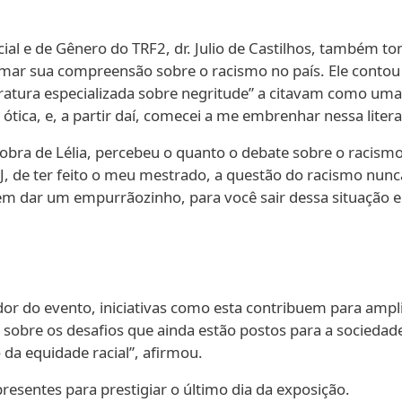
al e de Gênero do TRF2, dr. Julio de Castilhos, também to
rmar sua compreensão sobre o racismo no país. Ele contou
ratura especializada sobre negritude” a citavam como uma
ótica, e, a partir daí, comecei a me embrenhar nessa litera
 obra de Lélia, percebeu o quanto o debate sobre o racis
UERJ, de ter feito o meu mestrado, a questão do racismo nun
em dar um empurrãozinho, para você sair dessa situação e t
or do evento, iniciativas como esta contribuem para amplia
ir sobre os desafios que ainda estão postos para a sociedade
a equidade racial”, afirmou.
resentes para prestigiar o último dia da exposição.