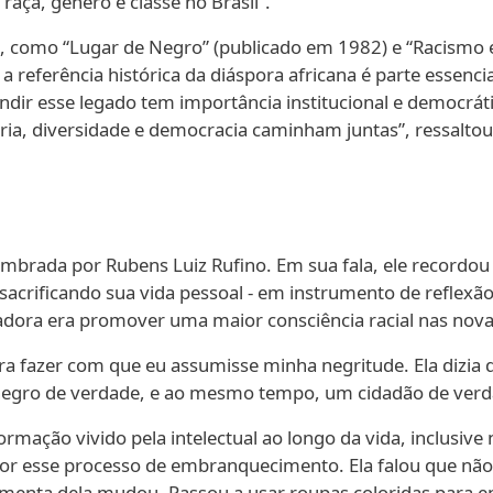
raça, gênero e classe no Brasil”.
, como “Lugar de Negro” (publicado em 1982) e “Racismo e E
referência histórica da diáspora africana é parte essencial 
ndir esse legado tem importância institucional e democrátic
, diversidade e democracia caminham juntas”, ressaltou
embrada por Rubens Luiz Rufino. Em sua fala, ele record
 sacrificando sua vida pessoal - em instrumento de reflexão
adora era promover uma maior consciência racial nas nov
 fazer com que eu assumisse minha negritude. Ela dizia q
gro de verdade, e ao mesmo tempo, um cidadão de verda
rmação vivido pela intelectual ao longo da vida, inclusiv
or esse processo de embranquecimento. Ela falou que não
timenta dela mudou. Passou a usar roupas coloridas para en