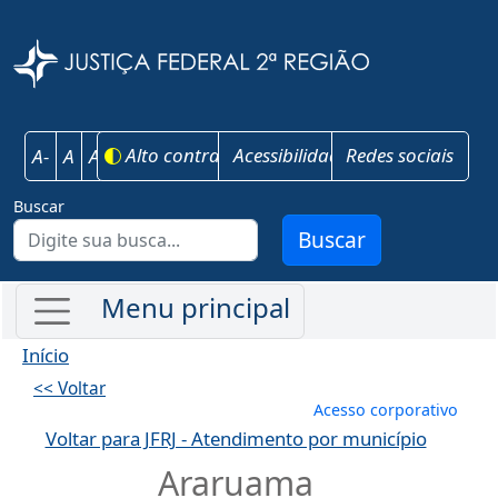
Pular para o conteúdo principal
Justiça Federal 
Alto contraste
Acessibilidade
Redes sociais
A-
A
A+
Buscar
Buscar
Início
<< Voltar
Menu de conta
Acesso corporativo
Voltar para JFRJ - Atendimento por município
Araruama