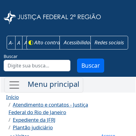
Pular para o conteúdo principal
Justiça Federal 
Alto contraste
Acessibilidade
Redes sociais
A-
A
A+
Buscar
Buscar
Início
Atendimento e contatos - Justiça
Federal do Rio de Janeiro
Expediente da JFRJ
Plantão judiciário
Menu de co
Acesso