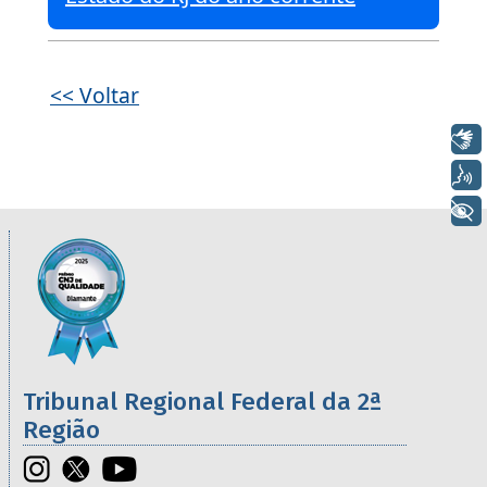
<< Voltar
Libras
Voz
+ Acessibilidade
Informações úteis sobre os órgãos da 2ª R
Imagem
Tribunal Regional Federal da 2ª
Região