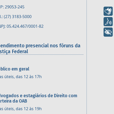
P: 29053-245
Libras
l.: (27) 3183-5000
Voz
PJ: 05.424.467/0001-82
+ Acessibilidade
tendimento presencial nos fóruns da
stiça Federal
blico em geral
as úteis, das 12 às 17h
vogados e estagiários de Direito com
rteira da OAB
as úteis, das 12 às 19h