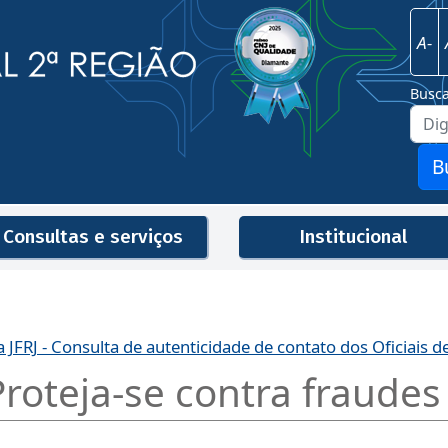
Imagem
Justiça Federal - 2ª Região
A-
Busc
B
Consultas e serviços
Institucional
Men
a JFRJ - Consulta de autenticidade de contato dos Oficiais de
Proteja-se contra fraudes