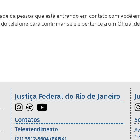
dade da pessoa que está entrando em contato com você em 
o telefone para confirmar se ele pertence a um Oficial de J
os da 2ª Região
Justiça Federal do Rio de Janeiro
J
Contatos
S
Teleatendimento
Av
1.
(21) 3812-8604
(PABX)