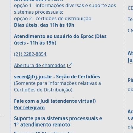
opção 1 - informações diversas e suporte aos
CE
sistemas processuais;
opção 2 - certidões de distribuição.
Te
Dias úteis, das 11h às 19h
CN
Atendimento ao usuário do Eproc
(Dias
úteis - 11h às 19h)
A
(21) 2282-8854
Ju
Abertura de chamados
secer@jfrj.jus.br
- Seção de Certidões
Pú
(Somente para informações relativas a
di
Certidões de Distribuição)
Fale com a Judi (atendente virtual)
Por telegram
Ad
ca
Suporte para sistemas processuais e
1° atendimento remoto:
di