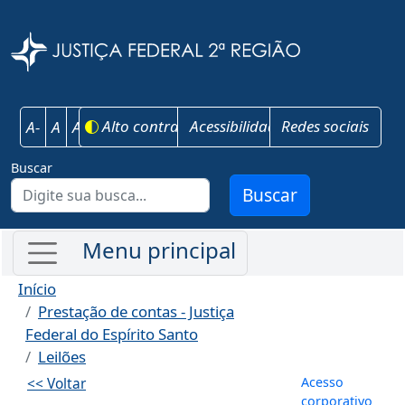
Pular para o conteúdo principal
Justiça Federal 
Alto contraste
Acessibilidade
Redes sociais
A-
A
A+
Buscar
Buscar
Início
Prestação de contas - Justiça
Federal do Espírito Santo
Leilões
Menu de co
Acesso
<< Voltar
corporativo