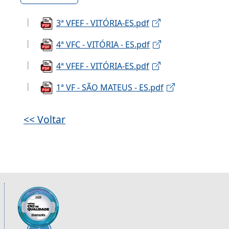
3ª VFEF - VITÓRIA-ES.pdf
4ª VFC - VITÓRIA - ES.pdf
4ª VFEF - VITÓRIA-ES.pdf
1ª VF - SÃO MATEUS - ES.pdf
<< Voltar
Informações úteis sobre os órgãos da 2ª R
Imagem