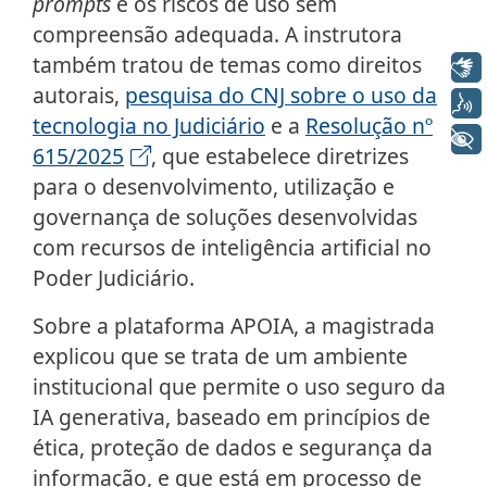
prompts
e os riscos de uso sem
compreensão adequada. A instrutora
também tratou de temas como direitos
Libras
autorais,
pesquisa do CNJ sobre o uso da
Voz
tecnologia no Judiciário
e a
Resolução nº
+ Acessibilidade
615/2025
, que estabelece diretrizes
para o desenvolvimento, utilização e
governança de soluções desenvolvidas
com recursos de inteligência artificial no
Poder Judiciário.
Sobre a plataforma APOIA, a magistrada
explicou que se trata de um ambiente
institucional que permite o uso seguro da
IA generativa, baseado em princípios de
ética, proteção de dados e segurança da
informação, e que está em processo de