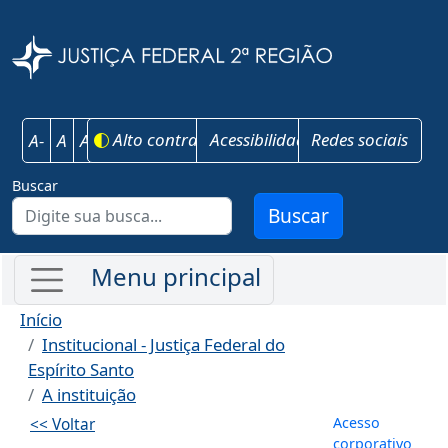
Pular para o conteúdo principal
Justiça Federal 
Alto contraste
Acessibilidade
Redes sociais
A-
A
A+
Buscar
Buscar
Início
Institucional - Justiça Federal do
Espírito Santo
A instituição
Menu de co
Acesso
<< Voltar
corporativo