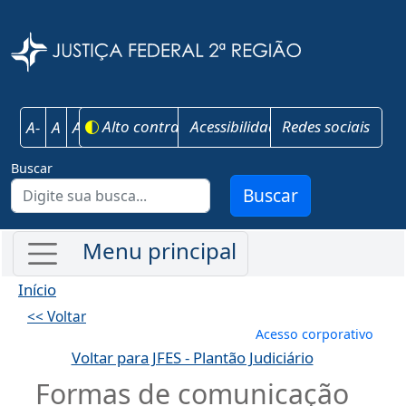
Pular para o conteúdo principal
Justiça Federal 
Alto contraste
Acessibilidade
Redes sociais
A-
A
A+
Buscar
Buscar
Início
<< Voltar
Menu de conta
Acesso corporativo
Voltar para JFES - Plantão Judiciário
Formas de comunicação