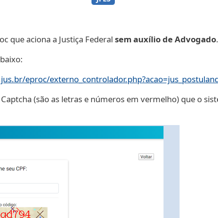
oc que aciona a Justiça Federal
sem auxílio de Advogado
abaixo:
s.jus.br/eproc/externo_controlador.php?acao=jus_postulan
go Captcha (são as letras e números em vermelho) que o si