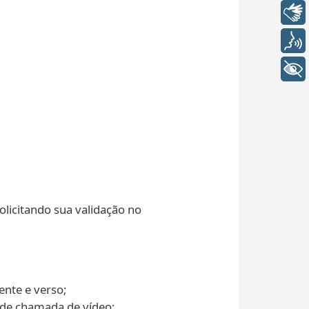
Libras
Voz
+ Acessibilidade
olicitando sua validação no
ente e verso;
 de chamada de vídeo;