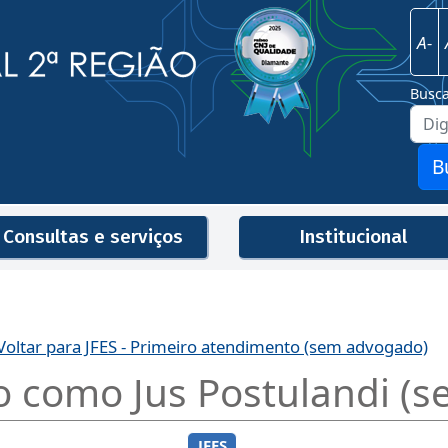
Imagem
Justiça Federal - 2ª Região
A-
Busc
B
Consultas e serviços
Institucional
Men
Voltar para JFES - Primeiro atendimento (sem advogado)
 como Jus Postulandi (
JFES