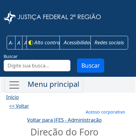
Pular para o conteúdo principal
Justiça Federal 
Alto contraste
Acessibilidade
Redes sociais
A-
A
A+
Buscar
Buscar
Início
<< Voltar
Menu de conta
Acesso corporativo
Voltar para JFES - Administração
Direção do Foro