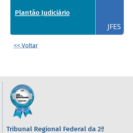
Plantão Judiciário
- JFES
JFES
<< Voltar
Informações úteis sobre os órgãos da 2ª R
Imagem
Tribunal Regional Federal da 2ª