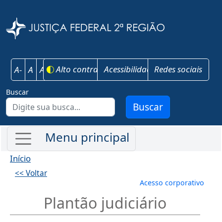
Pular para o conteúdo principal
Justiça Federal 
Alto contraste
Acessibilidade
Redes sociais
A-
A
A+
Buscar
Buscar
Início
<< Voltar
Menu de conta
Acesso corporativo
Plantão judiciário