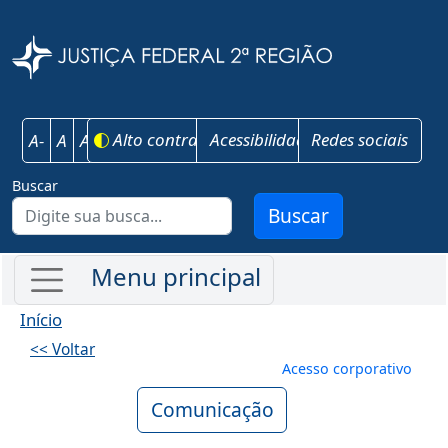
Pular para o conteúdo principal
Justiça Federal 
Alto contraste
Acessibilidade
Redes sociais
A-
A
A+
Buscar
Buscar
Início
<< Voltar
Menu de conta
Acesso corporativo
Comunicação