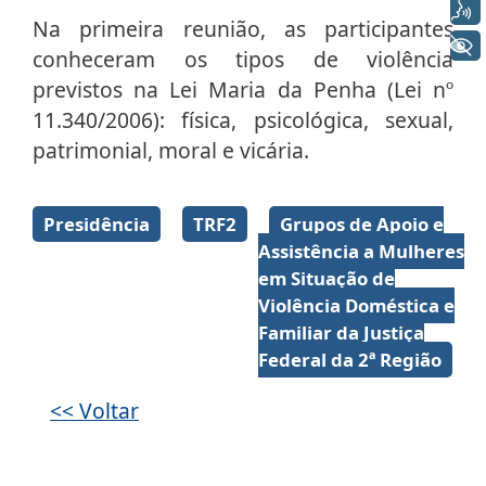
Voz
Na primeira reunião, as participantes
+ Acessibilidade
conheceram os tipos de violência
previstos na Lei Maria da Penha (Lei nº
11.340/2006): física, psicológica, sexual,
patrimonial, moral e vicária.
Galeria de imagens
Presidência
TRF2
Grupos de Apoio e
Assistência a Mulheres
em Situação de
Violência Doméstica e
Familiar da Justiça
Federal da 2ª Região
<< Voltar