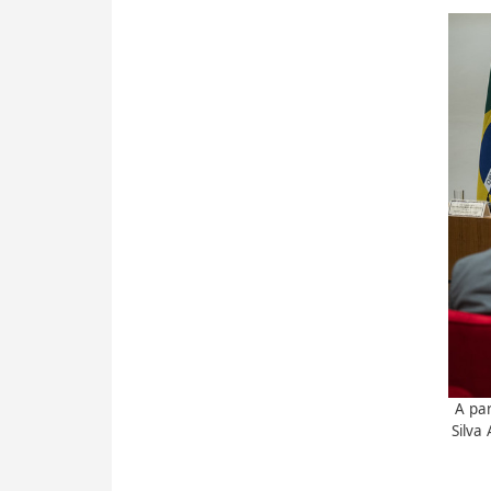
A par
Silva