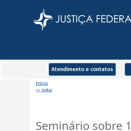
Pular para o conteúdo principal
Navegação principal
Atendimento e contatos
Início
<< Voltar
Seminário sobre 1