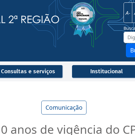
Imagem
Justiça Federal - 2ª Região
A-
Busc
B
Consultas e serviços
Institucional
Men
Comunicação
0 anos de vigência do CP