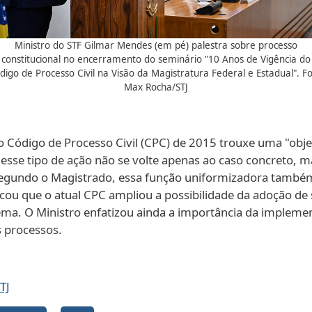
Ministro do STF Gilmar Mendes (em pé) palestra sobre processo
constitucional no encerramento do seminário "10 Anos de Vigência do
digo de Processo Civil na Visão da Magistratura Federal e Estadual". Fo
Max Rocha/STJ
Código de Processo Civil (CPC) de 2015 trouxe uma "objet
desse tipo de ação não se volte apenas ao caso concreto, 
Segundo o Magistrado, essa função uniformizadora também 
F destacou que o atual CPC ampliou a possibilidade da adoçã
ma. O Ministro enfatizou ainda a importância da implement
s processos.
TJ
Galeria de imagens