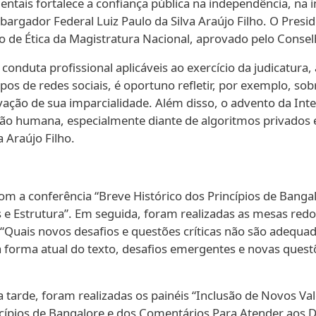
entais fortalece a confiança pública na independência, na 
argador Federal Luiz Paulo da Silva Araújo Filho. O Pres
igo de Ética da Magistratura Nacional, aprovado pelo Conse
onduta profissional aplicáveis ao exercício da judicatura,
os de redes sociais, é oportuno refletir, por exemplo, sobr
ação de sua imparcialidade. Além disso, o advento da Intel
isão humana, especialmente diante de algoritmos privados
 Araújo Filho.
com a conferência “Breve Histórico dos Princípios de Bang
is e Estrutura”. Em seguida, foram realizadas as mesas red
Quais novos desafios e questões críticas não são adequa
da forma atual do texto, desafios emergentes e novas qu
 tarde, foram realizadas os painéis “Inclusão de Novos Va
ncípios de Bangalore e dos Comentários Para Atender aos