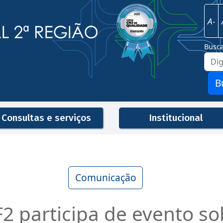
Imagem
Justiça Federal - 2ª Região
A-
Busc
B
Consultas e serviços
Institucional
Men
Comunicação
2 participa de evento so