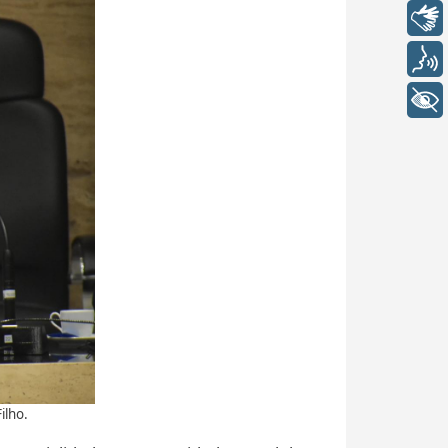
Libras
Voz
+ Acessibilidade
ilho.