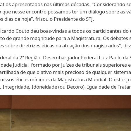
safios apresentados nas últimas décadas. “Considerando se
 que nesse encontro possamos ter um diálogo sobre as vári
dias de hoje”, frisou o Presidente do STJ.
cardo Couto deu boas-vindas a todos os participantes do 
nto de grande magnitude para a Magistratura. Os debates 
s sobre diretrizes éticas na atuação dos magistrados”, diss
deral da 2ª Região, Desembargador Federal Luiz Paulo da S
dade Judicial formado por Juízes de tribunais superiores e
tilhada de que o ativo mais precioso de qualquer sistema d
sos éticos mínimos da Magistratura Mundial. O esforço s
 Integridade, Idoneidade (ou Decoro), Igualdade de Trata