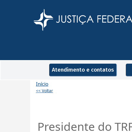
Pular para o conteúdo principal
Navegação principal
Atendimento e contatos
Início
<< Voltar
Presidente do TRF