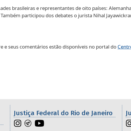
es brasileiras e representantes de oito países: Alemanha
l. Também participou dos debates o jurista Nihal Jayawic
re e seus comentários estão disponíveis no portal do
Centr
Galeria de imagens
os da 2ª Região
Justiça Federal do Rio de Janeiro
J