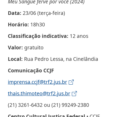
Meu Sangue ferve por você (2024)
Data:
23/06 (terça-feira)
Horário:
18h30
Classificação indicativa:
12 anos
Valor:
gratuito
Local:
Rua Pedro Lessa, na Cinelândia
Comunicação CCJF
imprensa.ccjf@trf2.jus.br
thais.thimoteo@trf2.jus.br
(21) 3261-6432 ou (21) 99249-2380
Centro Cultural Justiça Federal
• CCJF