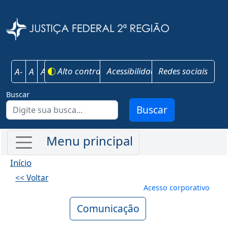
Pular para o conteúdo principal
Justiça Federal 
Alto contraste
Acessibilidade
Redes sociais
A-
A
A+
Buscar
Buscar
Início
<< Voltar
Menu de conta
Acesso corporativo
Comunicação