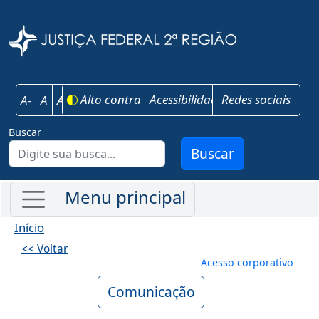
Pular para o conteúdo principal
Justiça Federal 
Alto contraste
Acessibilidade
Redes sociais
A-
A
A+
Buscar
Buscar
Início
<< Voltar
Menu de conta
Acesso corporativo
Comunicação