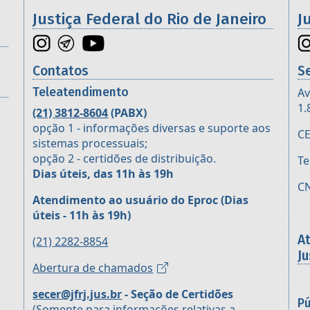
os da 2ª Região
Justiça Federal do Rio de Janeiro
J
Contatos
S
Teleatendimento
Av
1.
(21) 3812-8604
(PABX)
opção 1 - informações diversas e suporte aos
CE
sistemas processuais;
opção 2 - certidões de distribuição.
Te
Dias úteis, das 11h às 19h
CN
Atendimento ao usuário do Eproc
(Dias
úteis - 11h às 19h)
A
(21) 2282-8854
Ju
Abertura de chamados
secer@jfrj.jus.br
- Seção de Certidões
Pú
(Somente para informações relativas a