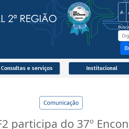
Imagem
Justiça Federal - 2ª Região
A-
Busc
B
Consultas e serviços
Institucional
Men
Comunicação
2 participa do 37º Encon