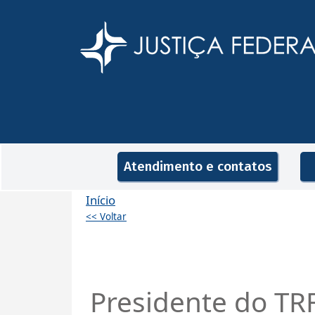
Pular para o conteúdo principal
Navegação principal
Atendimento e contatos
Início
<< Voltar
Presidente do TRF