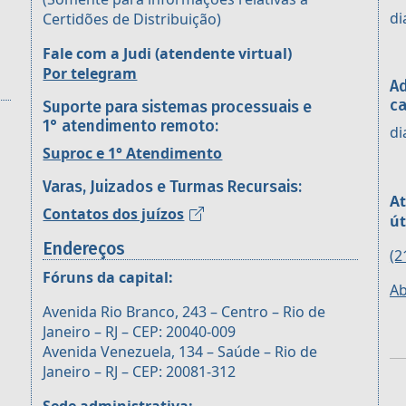
di
Certidões de Distribuição)
Fale com a Judi (atendente virtual)
Por telegram
Ad
ca
Suporte para sistemas processuais e
1° atendimento remoto:
di
Suproc e 1° Atendimento
Varas, Juizados e Turmas Recursais:
At
Contatos dos juízos
út
Endereços
(2
Fóruns da capital:
Ab
Avenida Rio Branco, 243 – Centro – Rio de
Janeiro – RJ – CEP: 20040-009
Avenida Venezuela, 134 – Saúde – Rio de
Janeiro – RJ – CEP: 20081-312