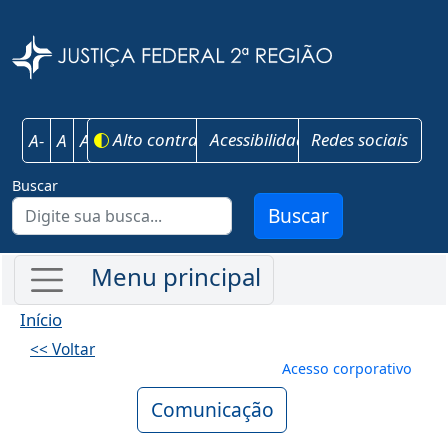
Pular para o conteúdo principal
Justiça Federal 
Alto contraste
Acessibilidade
Redes sociais
A-
A
A+
Buscar
Buscar
Início
<< Voltar
Menu de conta
Acesso corporativo
Comunicação