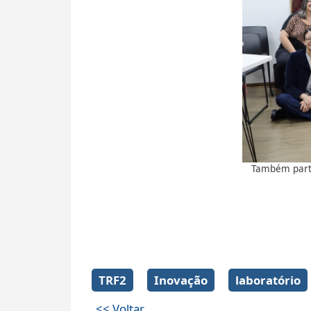
Também parti
TRF2
Inovação
laboratório
<< Voltar