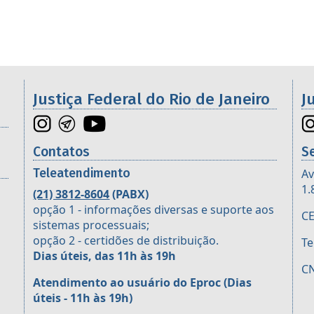
os da 2ª Região
Justiça Federal do Rio de Janeiro
J
Contatos
S
Teleatendimento
Av
1.
(21) 3812-8604
(PABX)
opção 1 - informações diversas e suporte aos
CE
sistemas processuais;
opção 2 - certidões de distribuição.
Te
Dias úteis, das 11h às 19h
CN
Atendimento ao usuário do Eproc
(Dias
úteis - 11h às 19h)