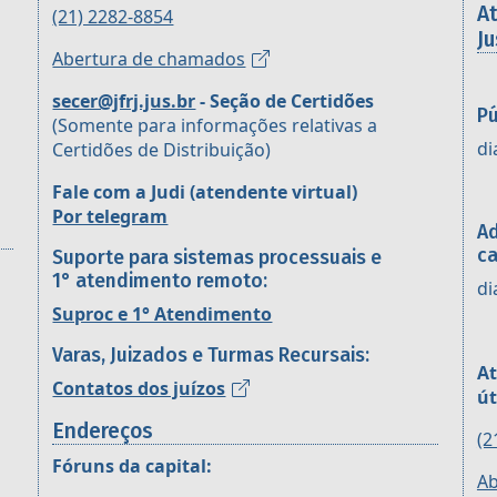
A
(21) 2282-8854
Ju
Abertura de chamados
secer@jfrj.jus.br
- Seção de Certidões
Pú
(Somente para informações relativas a
di
Certidões de Distribuição)
Fale com a Judi (atendente virtual)
Por telegram
Ad
ca
Suporte para sistemas processuais e
1° atendimento remoto:
di
Suproc e 1° Atendimento
Varas, Juizados e Turmas Recursais:
At
Contatos dos juízos
út
Endereços
(2
Fóruns da capital:
Ab