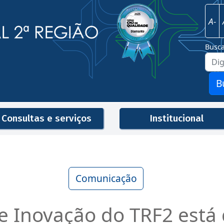
Imagem
Justiça Federal - 2ª Região
A-
Busc
B
Consultas e serviços
Institucional
Men
Comunicação
e Inovação do TRF2 está