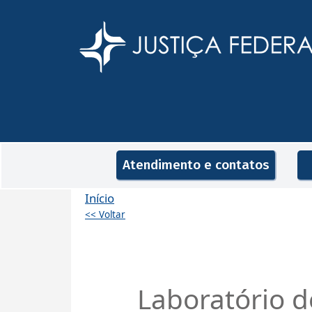
Pular para o conteúdo principal
Navegação principal
Atendimento e contatos
Início
<< Voltar
Laboratório d