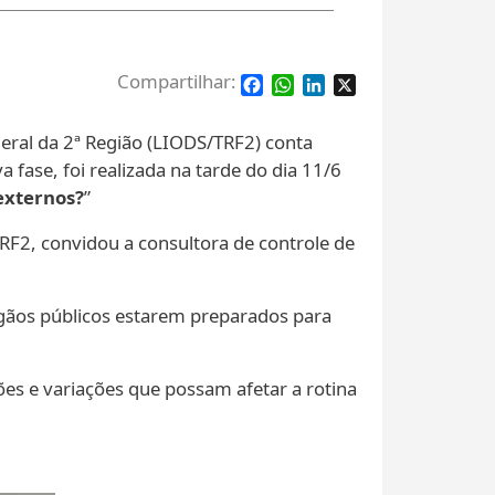
Facebook
WhatsApp
LinkedIn
X
eral da 2ª Região (LIODS/TRF2) conta
ase, foi realizada na tarde do dia 11/6
externos?
”
TRF2, convidou a consultora de controle de
rgãos públicos estarem preparados para
ões e variações que possam afetar a rotina