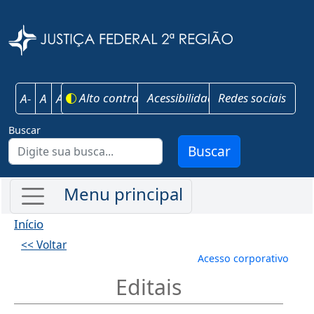
Pular para o conteúdo principal
Justiça Federal 
Alto contraste
Acessibilidade
Redes sociais
A-
A
A+
Buscar
Buscar
Início
<< Voltar
Menu de conta
Acesso corporativo
Editais