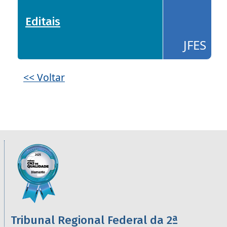
Editais
- JFES
JFES
<< Voltar
Informações úteis sobre os órgãos da 2ª R
Imagem
Tribunal Regional Federal da 2ª